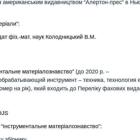
ся американським видавництвом “Алертон-прес” в Нь
еріали”:
ат фіз.-мат. наук Колодницький В.М.
ентальне матеріалознавство”
(до 2020 р. –
брабатывающий инструмент – техника, технология 
омер на рік), який входить до Переліку фахових вид
OJS
 “Інструментальне матеріалознавство”:
 збірнику.