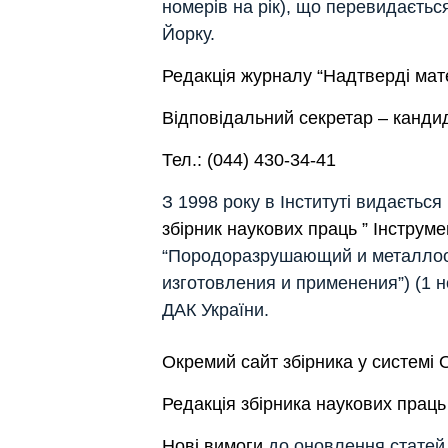
номерів на рік), що перевидаєть
Йорку.
Редакція журналу “Надтверді мат
Відповідальний секретар – кандид
Тел.: (044) 430-34-41
З 1998 року в Інституті видається
збірник наукових праць ” Інструм
“Породоразрушающий и металлоо
изготовления и применения”) (1 н
ДАК України.
Окремий сайт збірника у системі 
Редакція збірника наукових праць
Нові вимоги
до оновлення статей у