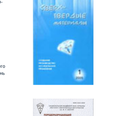
ю-
его
ань