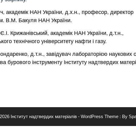
ч, академік НАН України, д.х.н., професор, директор
ім. В.М. Бакуля НАН України.
.І. Крижанівський, академік НАН України, д.т.н.,
ого технічного університету нафти і газу.
ондаренко, д.т.н., завідувач лабораторією наукових 
ва бурового інструменту Інституту надтвердих матер
 2026 Інститут надтвердих матеріалів - WordPress Theme : By
Spa