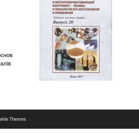
основ
іалів
rkle Themes