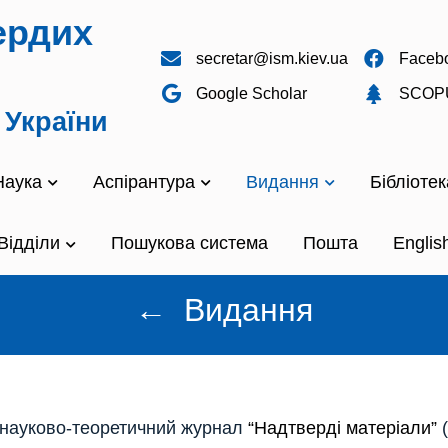
ердих
secretar@ism.kiev.ua
Faceb
Google Scholar
SCOP
 України
Наука
Аспірантура
Видання
Бібліотек
Відділи
Пошукова система
Пошта
Englis
←
Видання
я науково-теоретичний журнал
“Надтверді матеріали”
(