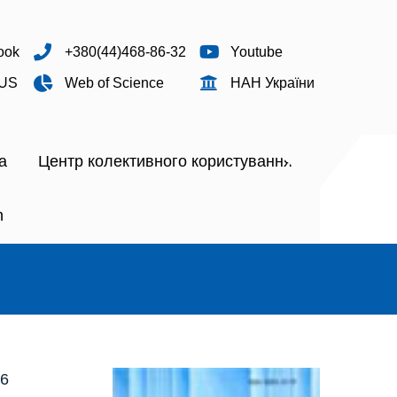
ook
+380(44)468-86-32
Youtube
US
Web of Science
НАН України
а
Центр колективного користування
h
6