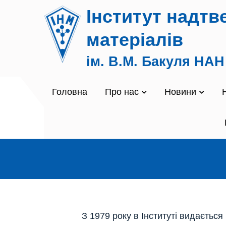
Skip
Інститут надтв
to
content
матеріалів
ім. В.М. Бакуля НАН
Головна
Про нас
Новини
З 1979 року в Інституті видаєтьс